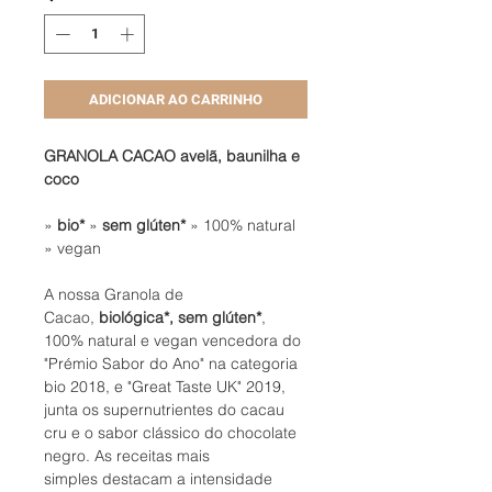
ADICIONAR AO CARRINHO
GRANOLA CACAO avelã, baunilha e
coco
»
bio*
»
sem glúten*
» 100% natural
» vegan
A nossa Granola de
Cacao,
biológica*, sem glúten*
,
100% natural e vegan vencedora do
"Prémio Sabor do Ano" na categoria
bio 2018, e "Great Taste UK" 2019,
junta os supernutrientes do cacau
cru e o sabor clássico do chocolate
negro. As receitas mais
simples destacam a intensidade