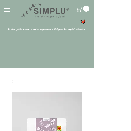
Portes grátis em encomendas superiores a 35€ para Portugal Continental