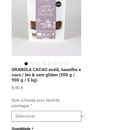
GRANOLA CACAO avelã, baunilha e
coco / bio & sem glúten (300 g /
900 g / 5 kg)
Preço
8,90 €
Size (choose your favorite
package)
*
Quantidade
*