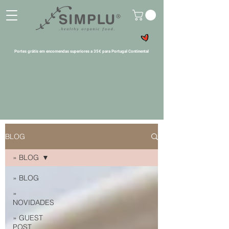
Portes grátis em encomendas superiores a 35€ para Portugal Continental
BLOG
» BLOG
» BLOG
»
NOVIDADES
» GUEST
POST