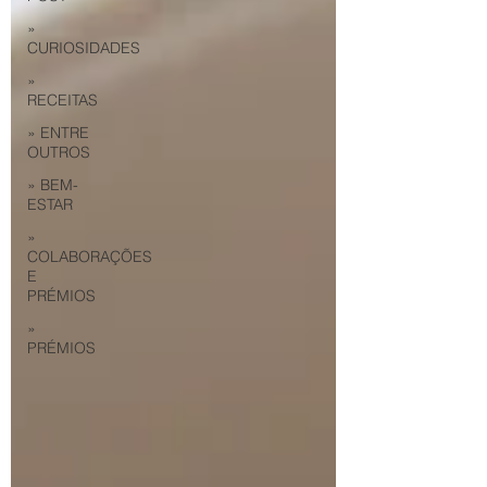
»
CURIOSIDADES
»
RECEITAS
» ENTRE
OUTROS
» BEM-
ESTAR
»
COLABORAÇÕES
E
PRÉMIOS
»
PRÉMIOS