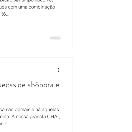
eques com uma combinação
(6...
ecas de abóbora e
ca são demais e há aquelas
onta. A nossa granola CHAI,
n e...