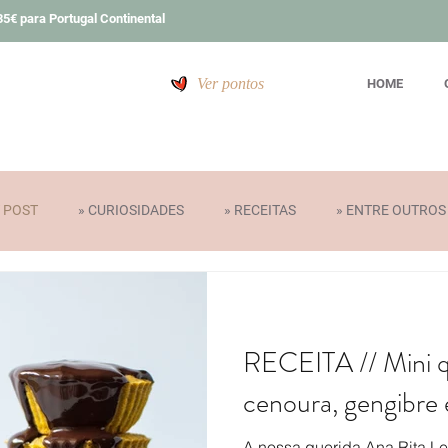
5€ para Portugal Continental
Ver pontos
HOME
T POST
» CURIOSIDADES
» RECEITAS
» ENTRE OUTROS
» PRÉMIOS
RECEITA // Mini 
cenoura, gengibre
A nossa querida Ana Rita Le