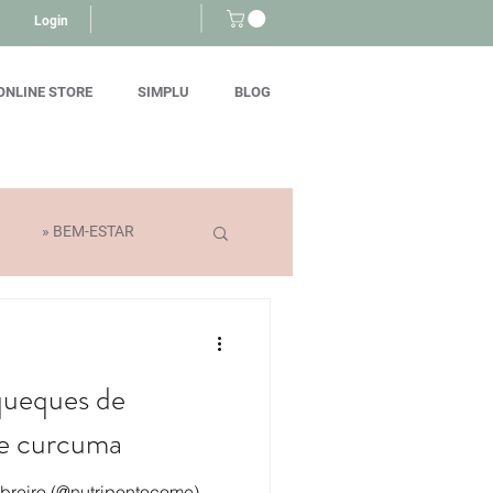
Login
ONLINE STORE
SIMPLU
BLOG
» BEM-ESTAR
queques de
 e curcuma
breiro (@nutripontocome)