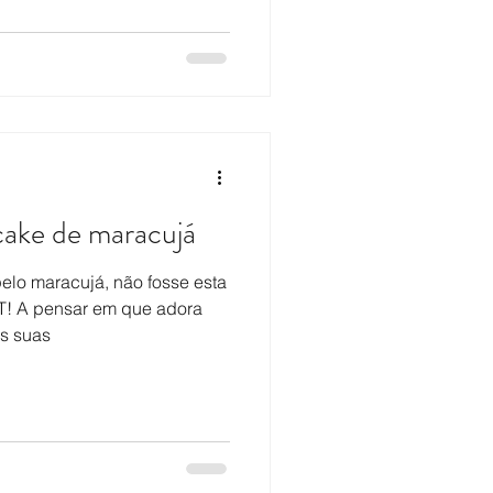
cake de maracujá
lo maracujá, não fosse esta
T! A pensar em que adora
as suas