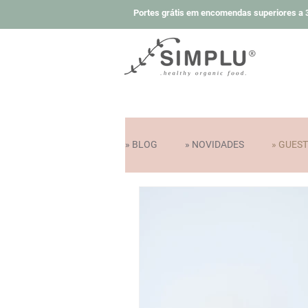
Portes grátis em encomendas superiores a 3
» BLOG
» NOVIDADES
» GUES
» COLABORAÇÕES E PRÉMIOS