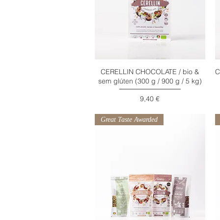
CERELLIN CHOCOLATE / bio &
C
Visualização rápida
sem glúten (300 g / 900 g / 5 kg)
Preço
9,40 €
Great Taste Awarded