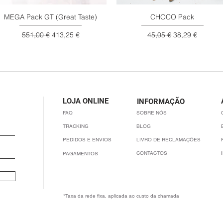
MEGA Pack GT (Great Taste)
CHOCO Pack
Visualização rápida
Visualização rápida
Preço normal
Preço promocional
Preço normal
Preço promocio
551,00 €
413,25 €
45,05 €
38,29 €
LOJA ONLINE
INFORMAÇÃO
FAQ
SOBRE NÓS
TRACKING
BLOG
PEDIDOS E ENVIOS
LIVRO DE RECLAMAÇÕES
CONTACTOS
PAGAMENTOS
*Taxa da rede fixa, aplicada ao custo da chamada