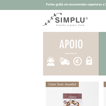
Portes grátis em encomendas superiores a 3
APOIO
Great Taste Awarded