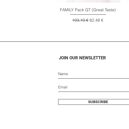
FAMILY Pack GT (Great Taste)
Visualização rápida
Preço normal
Preço promocional
103,10 €
82,48 €
JOIN OUR NEWSLETTER
SUBSCRIBE