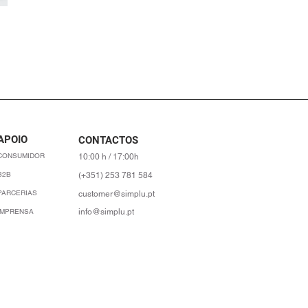
nal
APOIO
CONTACTOS
CONSUMIDOR
10:00 h / 17:00h
B2B
(+351) 253 781 584
PARCERIAS
customer@simplu.pt
IMPRENSA
info@simplu.pt