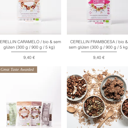
ERELLIN CARAMELO / bio & sem
CERELLIN FRAMBOESA / bio &
Visualização rápida
Visualização rápida
glúten (300 g / 900 g / 5 kg)
sem glúten (300 g / 900 g / 5 kg
Preço
Preço
9,40 €
9,40 €
Great Taste Awarded