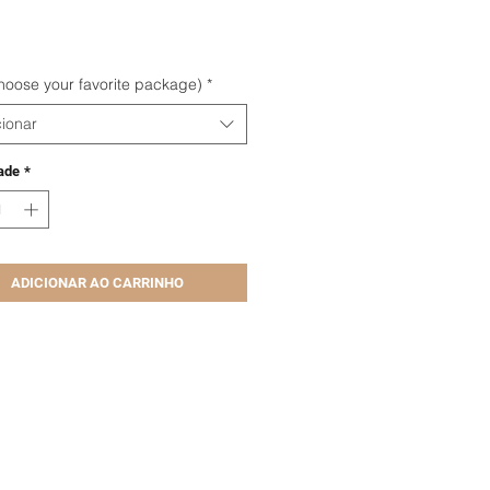
reço
hoose your favorite package)
*
ionar
ade
*
ADICIONAR AO CARRINHO