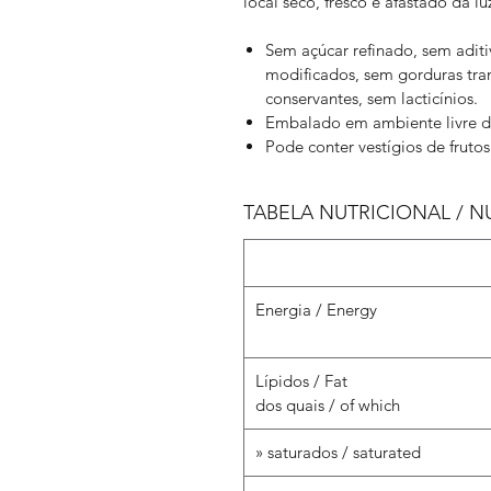
local seco, fresco e afastado da lu
Sem açúcar refinado, sem adit
modificados, sem gorduras trans
conservantes, sem lacticínios.
Embalado em ambiente livre d
Pode conter vestígios de frutos 
TABELA NUTRICIONAL / N
Energia / Energy
Lípidos / Fat
dos quais / of which
» saturados / saturated