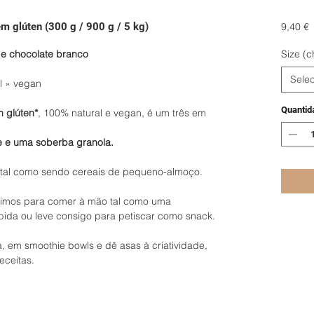
P
 glúten (300 g / 900 g / 5 kg)
9,40 €
e chocolate branco
Size (c
Selec
l » vegan
Quantid
m glúten*
, 100% natural e vegan, é um três em
te e uma soberba granola.
getal como sendo cereais de pequeno-almoço.
ótimos para comer à mão tal como uma
da ou leve consigo para petiscar como snack.
a, em smoothie bowls e dê asas à criatividade,
eceitas.