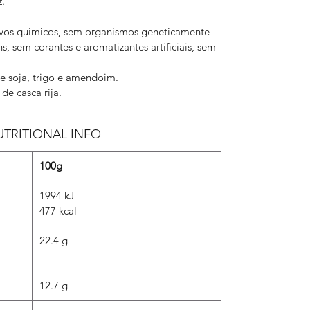
z.
ivos químicos, sem organismos geneticamente
, sem corantes e aromatizantes artificiais, sem
e soja, trigo e amendoim.
de casca rija.
UTRITIONAL INFO
100g
1994 kJ
477 kcal
22.4 g
12.7 g