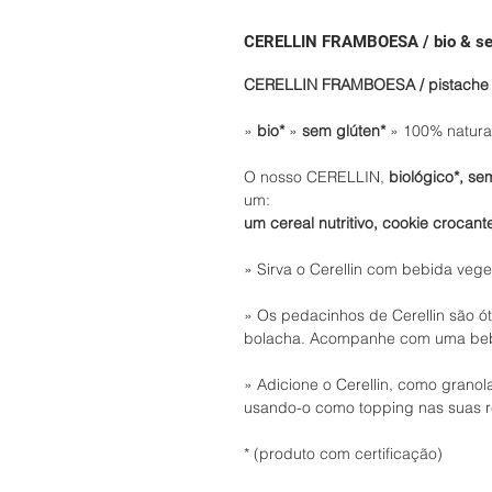
CERELLIN FRAMBOESA / bio & sem
CERELLIN FRAMBOESA / pistache 
»
bio*
»
sem glúten*
» 100% natura
O nosso CERELLIN,
biológico*, se
um:
um cereal nutritivo, cookie crocan
» Sirva o Cerellin com bebida ve
» Os pedacinhos de Cerellin são 
bolacha. Acompanhe com uma bebi
» Adicione o Cerellin, como granol
usando-o como topping nas suas r
* (produto com certificação)