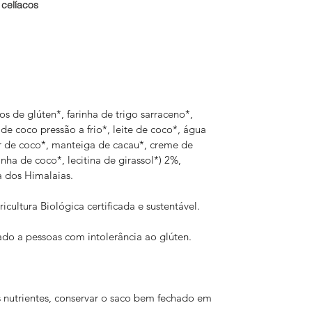
celíacos
os de glúten*, farinha de trigo sarraceno*,
 de coco pressão a frio*, leite de coco*, água
ar de coco*, manteiga de cacau*, creme de
nha de coco*, lecitina de girassol*) 2%,
a dos Himalaias.
icultura Biológica certificada e sustentável.
ado a pessoas com intolerância ao glúten.
s nutrientes, conservar o saco bem fechado em