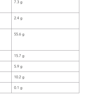
7.3 g
2.4 g
55.6 g
15.7 g
5.9 g
10.2 g
0.1 g