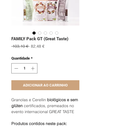
FAMILY Pack GT (Great Taste)
Preço
Preço
 103,10 € 
82,48 €
normal
promocional
Quantidade
*
ADICIONAR AO CARRINHO
Granolas e Cerellin
biológicos e sem
glúten
certificados, premeados no
evento internacional GREAT TASTE
Produtos contidos neste pack: