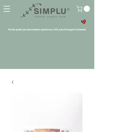
Portes grátis em encomendas superiores a 35€ para Portugal Continental