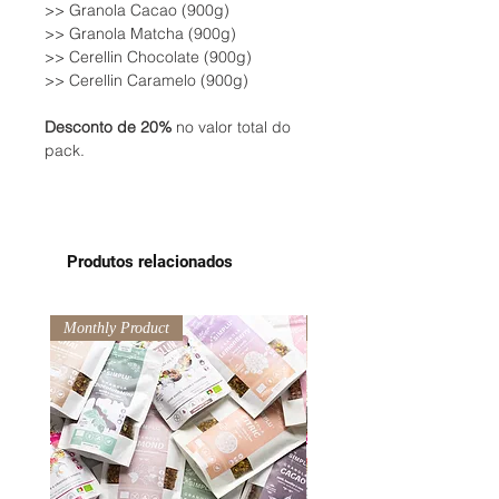
>> Granola Cacao (900g)
>> Granola Matcha (900g)
>> Cerellin Chocolate (900g)
>> Cerellin Caramelo (900g)
Desconto de 20%
no valor total do
pack.
Produtos relacionados
Monthly Product
Monthly Product