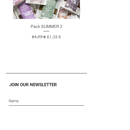
Pack SUMMER 2
Preço normal
Preço promocional
81,77 €
61,33 €
JOIN OUR NEWSLETTER
SUBSCRIBE