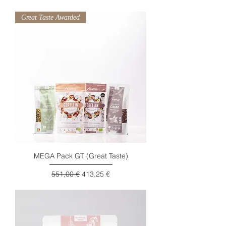
Great Taste Awarded
MEGA Pack GT (Great Taste)
Preço normal
Preço promocional
551,00 €
413,25 €