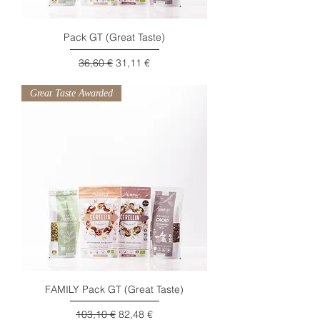
Pack GT (Great Taste)
Preço normal
Preço promocional
36,60 €
31,11 €
Great Taste Awarded
FAMILY Pack GT (Great Taste)
Preço normal
Preço promocional
103,10 €
82,48 €