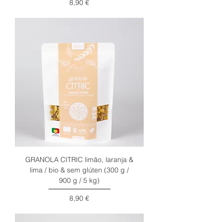
Preço
8,90 €
GRANOLA CITRIC limão, laranja &
lima / bio & sem glúten (300 g /
900 g / 5 kg)
Preço
8,90 €