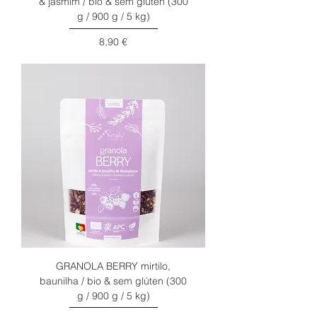
& jasmim / bio & sem glúten (300
g / 900 g / 5 kg)
Preço
8,90 €
GRANOLA BERRY mirtilo,
baunilha / bio & sem glúten (300
g / 900 g / 5 kg)