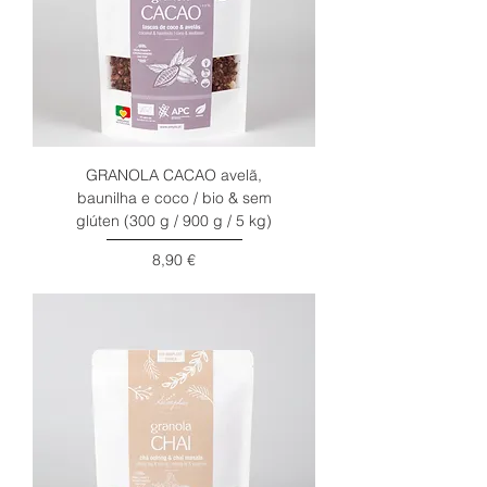
GRANOLA CACAO avelã,
baunilha e coco / bio & sem
glúten (300 g / 900 g / 5 kg)
Preço
8,90 €