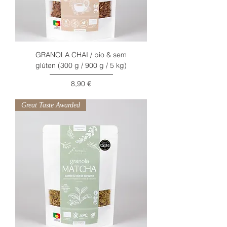
GRANOLA CHAI / bio & sem
glúten (300 g / 900 g / 5 kg)
Preço
8,90 €
Great Taste Awarded