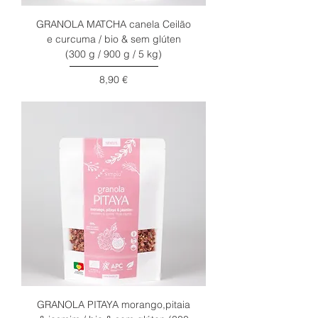
GRANOLA MATCHA canela Ceilão
e curcuma / bio & sem glúten
(300 g / 900 g / 5 kg)
Preço
8,90 €
GRANOLA PITAYA morango,pitaia