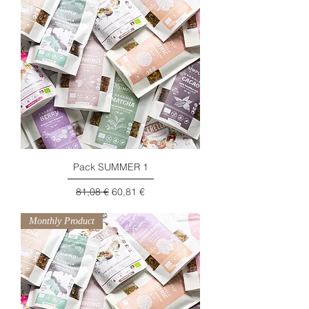
Pack SUMMER 1
Preço normal
Preço promocional
81,08 €
60,81 €
Monthly Product