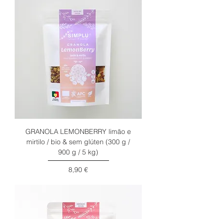
GRANOLA LEMONBERRY limão e
mirtilo / bio & sem glúten (300 g /
900 g / 5 kg)
Preço
8,90 €