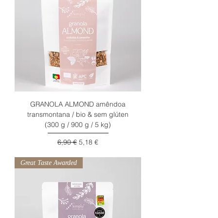
GRANOLA ALMOND amêndoa
transmontana / bio & sem glúten
(300 g / 900 g / 5 kg)
Preço normal
Preço promocional
6,90 €
5,18 €
Great Taste Awarded