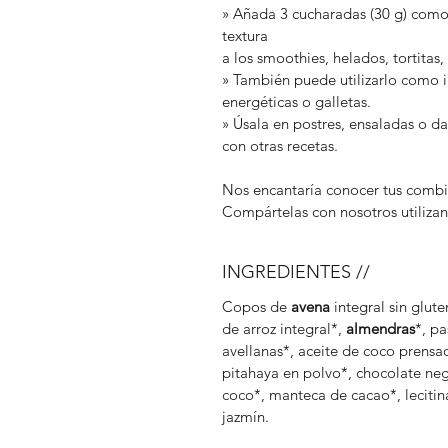
» Añada 3 cucharadas (30 g) como c
textura
a los smoothies, helados, tortitas
» También puede utilizarlo como i
energéticas o galletas.
» Úsala en postres, ensaladas o d
con otras recetas.
Nos encantaría conocer tus combin
Compártelas con nosotros utiliza
INGREDIENTES //
Copos de
avena
integral sin glute
de arroz integral*,
almendras
*, p
avellanas*, aceite de coco prensado
pitahaya en polvo*, chocolate ne
coco*, manteca de cacao*, lecitina
jazmín.