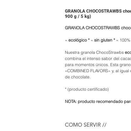
GRANOLA CHOCOSTRAWBS chocolate
900 g / 5 kg)
GRANOLA CHOCOSTRAWBS chocola
»
ecológico *
»
sin gluten *
» 100% 
Nuestra granola ChocoStrawbs
eco
combina el intenso sabor del cacao
para momentos únicos. Esta grano
«COMBINED FLAVORS» y, al igual qu
de chocolate.
* (producto certificado)
NOTA: producto recomendado para
COMO SERVIR //