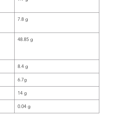
7.8 g
48.85 g
8.4 g
6.7g
14 g
0.04 g