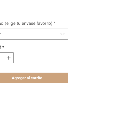
recio
d (elige tu envase favorito)
*
r
d
*
Agregar al carrito