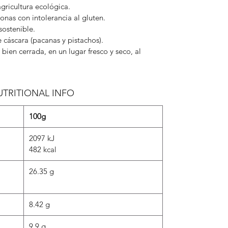
gricultura ecológica.
onas con intolerancia al gluten.
sostenible.
 cáscara (pacanas y pistachos).
bien cerrada, en un lugar fresco y seco, al
UTRITIONAL INFO
100g
2097 kJ
482 kcal
26.35 g
8.42 g
9.9 g