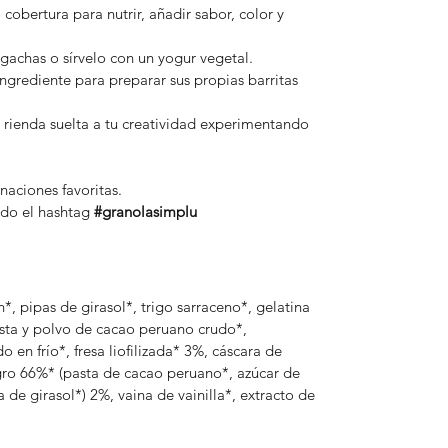
obertura para nutrir, añadir sabor, color y
, gachas o sírvelo con un yogur vegetal.
ngrediente para preparar sus propias barritas
a rienda suelta a tu creatividad experimentando
aciones favoritas.
ndo el hashtag
#granolasimplu
n*, pipas de girasol*, trigo sarraceno*, gelatina
asta y polvo de cacao peruano crudo*,
 en frío*, fresa liofilizada* 3%, cáscara de
gro 66%* (pasta de cacao peruano*, azúcar de
 de girasol*) 2%, vaina de vainilla*, extracto de