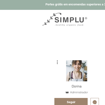
Portes grátis em encomendas superiores a 3
Mais ações
Dorina
Administrador
Seguir