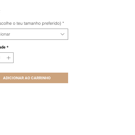
Preço
€
scolhe o teu tamanho preferido)
*
ionar
ade
*
ADICIONAR AO CARRINHO