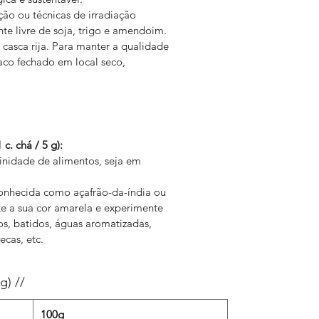
ão ou técnicas de irradiação
te livre de soja, trigo e amendoim.
 casca rija. Para manter a qualidade
saco fechado em local seco,
. chá / 5 g):
inidade de alimentos, seja em
onhecida como açafrão-da-índia ou
ite a sua cor amarela e experimente
dos, batidos, águas aromatizadas,
ecas, etc.
) //
100g