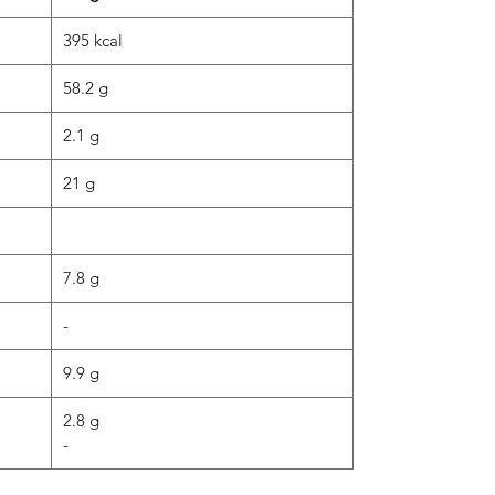
395 kcal
58.2 g
2.1 g
21 g
7.8 g
-
9.9 g
2.8 g
-