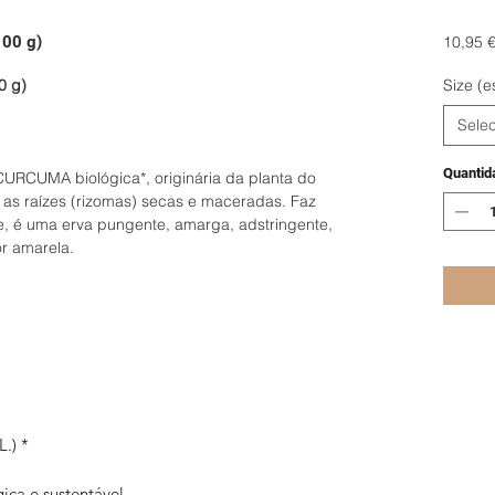
100 g)
10,95 
0 g)
Size (e
Selec
Quantid
CURCUMA biológica*, originária da planta do
e as raízes (rizomas) secas e maceradas. Faz
e, é uma erva pungente, amarga, adstringente,
or amarela.
.) *
ica e sustentável.