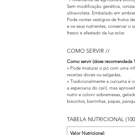
Sem modificação genética, ionizaç
ultravioleta. Embalado em ambien
Pode conter vestígios de frutos de
e os seus nutrientes, conservar o 
fresco e afastado da luz solar.
COMO SERVIR //
Como servir (dose recomendada 1 c
» Pode misturar o pó com uma inf
receitas doces ou salgadas.
» Tradicionalmente a curcuma é c
a especiaria do caril, mas aprove
nutrir e colorir sobremesas, gela
biscoitos, barrinhas, papas, panqu
TABELA NUTRICIONAL (100g
Valor Nutricional: