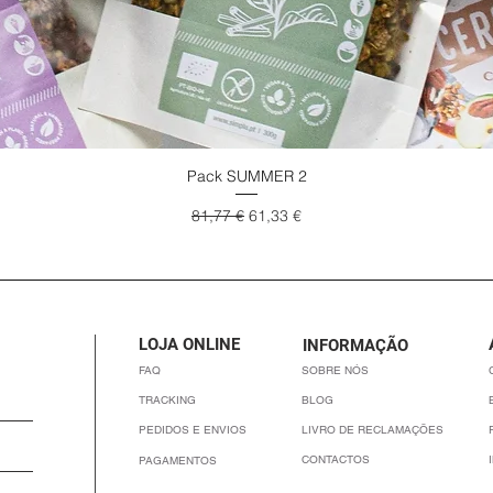
Pack SUMMER 2
Visualização rápida
Preço normal
Preço promocional
81,77 €
61,33 €
LOJA ONLINE
INFORMAÇÃO
FAQ
SOBRE NÓS
TRACKING
BLOG
PEDIDOS E ENVIOS
LIVRO DE RECLAMAÇÕES
CONTACTOS
PAGAMENTOS