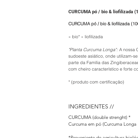
CURCUMA pó / bio & liofilizada (
CURCUMA pó / bio & liofilizada (10
» bio* » liofilizada
"Planta Curcuma Longa":
A nossa 
sudoeste asiático, onde utilizam-s
parte da Família das Zingiberacea
com cheiro característico e forte c
* (produto com certificação)
INGREDIENTES //
CURCUMA (double strenght) *
Curcuma em pó (Curcuma Longa L
*Proveniente de agricultura biológ