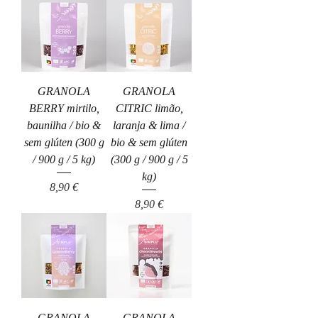
GRANOLA
GRANOLA
BERRY mirtilo,
CITRIC limão,
baunilha / bio &
laranja & lima /
sem glúten (300 g
bio & sem glúten
/ 900 g / 5 kg)
(300 g / 900 g / 5
kg)
Preço
8,90 €
Preço
8,90 €
GRANOLA
GRANOLA