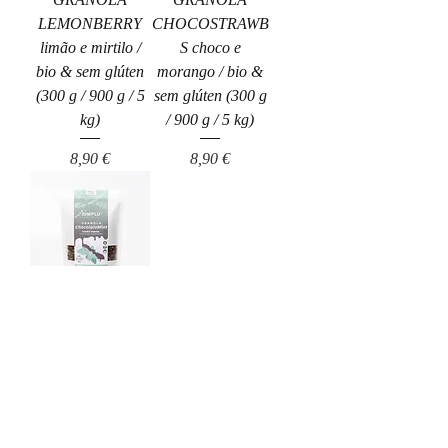
LEMONBERRY
CHOCOSTRAWB
limão e mirtilo /
S choco e
bio & sem glúten
morango / bio &
(300 g / 900 g / 5
sem glúten (300 g
kg)
/ 900 g / 5 kg)
Preço
Preço
8,90 €
8,90 €
GRANOLA
CHOCOLATEMI
NT chocolate,
menta / bio & sem
glúten (300 g / 900
g / 5 kg)