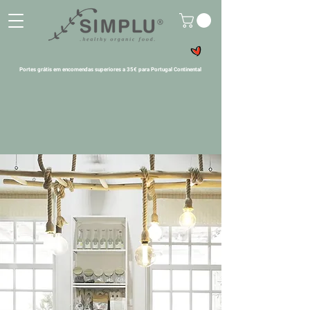
Portes grátis em encomendas superiores a 35€ para Portugal Continental