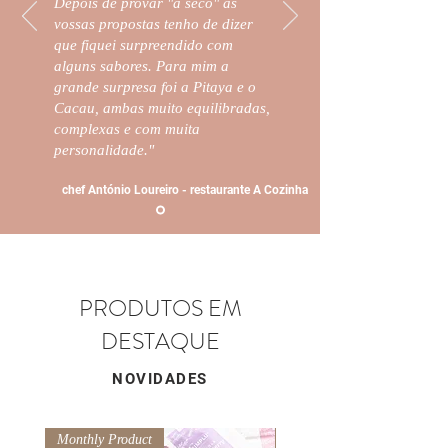
Depois de provar "a seco" as
vossas propostas tenho de dizer
que fiquei surpreendido com
alguns sabores.
Para mim a
grande surpresa foi a Pitaya e o
Cacau, ambas muito equilibradas,
complexas e com muita
personalidade."
chef António Loureiro - restaurante A Cozinha
PRODUTOS EM
DESTAQUE
NOVIDADES
Monthly Product
Monthly Product