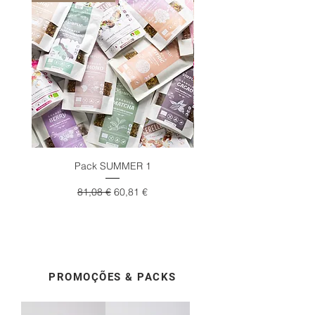
Pack SUMMER 1
Preço normal
Preço promocional
81,08 €
60,81 €
PROMOÇÕES & PACKS