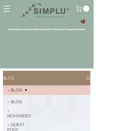
Portes grátis em encomendas superiores a 35€ para Portugal Continental
BLOG
» BLOG
» BLOG
»
NOVIDADES
» GUEST
POST