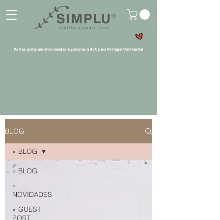
Portes grátis em encomendas superiores a 35€ para Portugal Continental
BLOG
» BLOG
» BLOG
»
NOVIDADES
» GUEST
POST