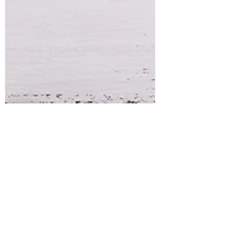
Trigo Sarraceno: saiba
quais os benefícios para
a sua saúde!
Post elaborado pela nutricionista Ana
Rita Lebreiro: @nutripontocome O