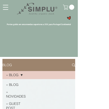
Portes grátis em encomendas superiores a 35€ para Portugal Continental
BLOG
» BLOG
» BLOG
»
NOVIDADES
» GUEST
POST