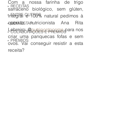
Com a nossa farinha de trigo 
» RECEITAS
sarraceno biológico, sem glúten, 
» ENTRE OUTROS
integral e 100% natural pedimos à 
querida nutricionista Ana Rita 
» BEM-ESTAR
Lebreiro: @
nutripontocome
 para nos 
» COLABORAÇÕES E PRÉMIOS
criar uma panquecas fofas e sem 
» PRÉMIOS
ovos. Vai conseguir resistir a esta 
receita?