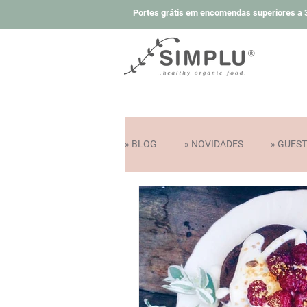
Portes grátis em encomendas superiores a 3
» BLOG
» NOVIDADES
» GUES
» COLABORAÇÕES E PRÉMIOS