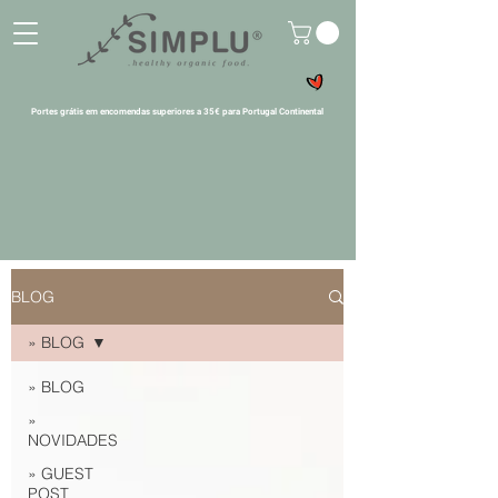
Portes grátis em encomendas superiores a 35€ para Portugal Continental
BLOG
» BLOG
» BLOG
»
NOVIDADES
» GUEST
POST