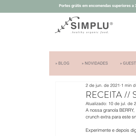
Portes grátis em encomendas superiores a 3
» BLOG
» NOVIDADES
» GUES
2 de jun. de 2021
1 min d
» COLABORAÇÕES E PRÉMIOS
RECEITA // S
Atualizado:
10 de jul. de 
A nossa granola BERRY, b
crunch extra para este sm
Experimente e depois di