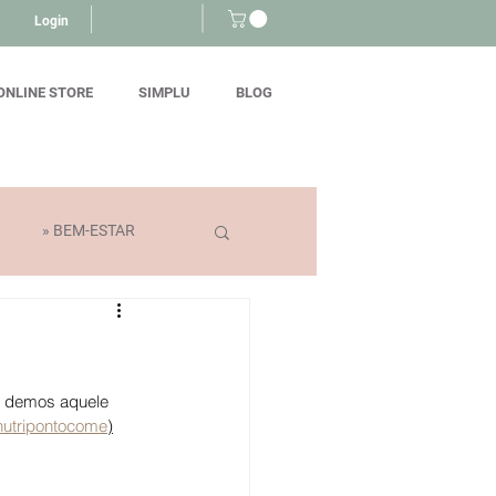
Login
ONLINE STORE
SIMPLU
BLOG
» BEM-ESTAR
, demos aquele 
nutripontocome
)