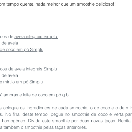
com tempo quente, nada melhor que um smoothie delicioso!!
ocos de 
aveia integrais Simplu 
 de aveia
e de coco em pó Simplu
ocos de 
aveia integrais Simplu
 de aveia 
e 
mirtilo em pó Simplu 
Y
, amoras e leite de coco em pó q.b.  
 coloque os ingredientes de cada smoothie, o de coco e o de mirti
s. No final deste tempo, pegue no smoothie de coco e verta para 
ré homogéneo. Divida este smoothie por duas novas taças. Repita 
da também o smoothie pelas taças anteriores.   