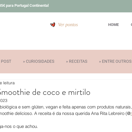
5€ para Portugal Continental
Ver pontos
HOME
T POST
» CURIOSIDADES
» RECEITAS
» ENTRE OUTROS
e leitura
» PRÉMIOS
moothie de coco e mirtilo
2023
iológica e sem glúten, vegan e feita apenas com produtos naturais
oothie delicioso. A receita é da nossa querida Ana Rita Lebreiro (@
ga-nos o que achou.