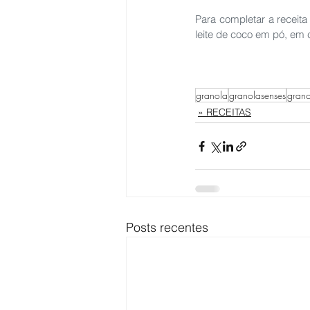
Para completar a receit
leite de coco em pó, em
granola
granolasenses
grano
» RECEITAS
Posts recentes