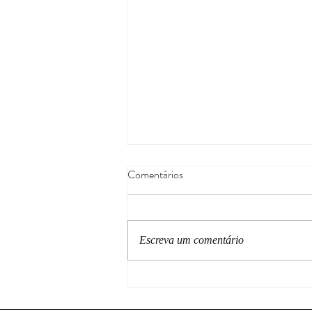
Comentários
Escreva um comentário
Creme de Millet e Pera com
CERELLIN Caramelo –