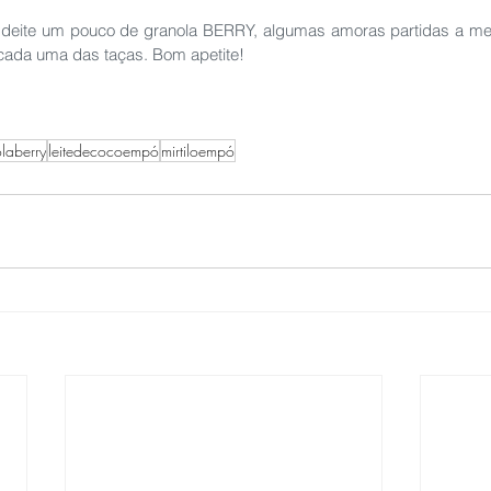
a deite um pouco de granola BERRY, algumas amoras partidas a mei
 cada uma das taças. Bom apetite!
laberry
leitedecocoempó
mirtiloempó