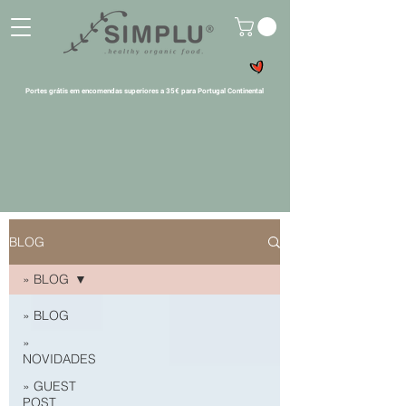
Portes grátis em encomendas superiores a 35€ para Portugal Continental
BLOG
» BLOG
» BLOG
»
NOVIDADES
» GUEST
POST