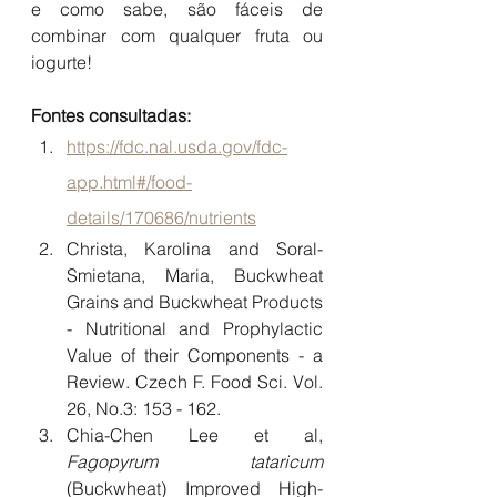
e como sabe, são fáceis de 
combinar com qualquer fruta ou 
iogurte!
Fontes consultadas:
https://fdc.nal.usda.gov/fdc-
app.html#/food-
details/170686/nutrients
Christa, Karolina and Soral-
Smietana, Maria, Buckwheat 
Grains and Buckwheat Products 
- Nutritional and Prophylactic 
Value of their Components - a 
Review. Czech F. Food Sci. Vol. 
26, No.3: 153 - 162.
Chia-Chen Lee et al, 
Fagopyrum tataricum 
(Buckwheat) Improved High-