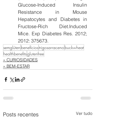
Glucose-Induced Insulin 
Resistance in Mouse 
Hepatocytes and Diabetes in 
Fructose-Rich Diet.Induced 
Mice. Exp Diabetes Res. 2012; 
2012: 375673.
semglúten
benefícios
trigosarraceno
buckwheat
healthbenefits
glutenfree
» CURIOSIDADES
» BEM-ESTAR
Ver tudo
Posts recentes