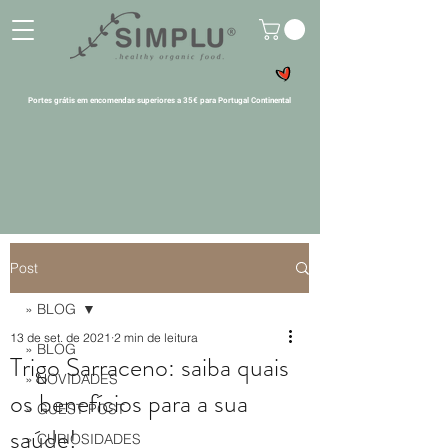
Portes grátis em encomendas superiores a 35€ para Portugal Continental
Post
» BLOG
13 de set. de 2021
2 min de leitura
» BLOG
Trigo Sarraceno: saiba quais
» NOVIDADES
os benefícios para a sua
» GUEST POST
saúde!
» CURIOSIDADES