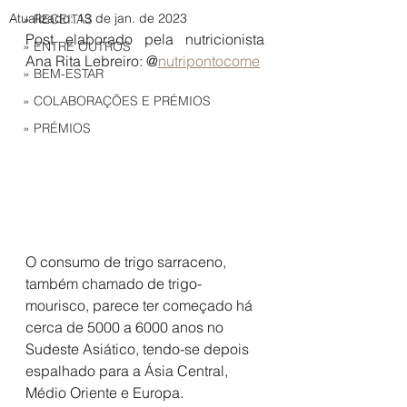
Atualizado:
13 de jan. de 2023
» RECEITAS
Post elaborado pela nutricionista 
» ENTRE OUTROS
Ana Rita Lebreiro: @
nutripontocome
» BEM-ESTAR
» COLABORAÇÕES E PRÉMIOS
» PRÉMIOS
O consumo de trigo sarraceno, 
também chamado de trigo-
mourisco, parece ter começado há 
cerca de 5000 a 6000 anos no 
Sudeste Asiático, tendo-se depois 
espalhado para a Ásia Central, 
Médio Oriente e Europa. 