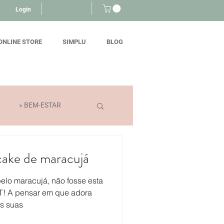
Login
ONLINE STORE
SIMPLU
BLOG
» BEM-ESTAR
cake de maracujá
lo maracujá, não fosse esta
T! A pensar em que adora
as suas