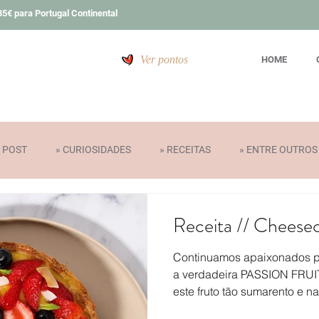
5€ para Portugal Continental
Ver pontos
HOME
T POST
» CURIOSIDADES
» RECEITAS
» ENTRE OUTROS
» PRÉMIOS
Receita // Cheese
Continuamos apaixonados pe
a verdadeira PASSION FRUI
este fruto tão sumarento e n