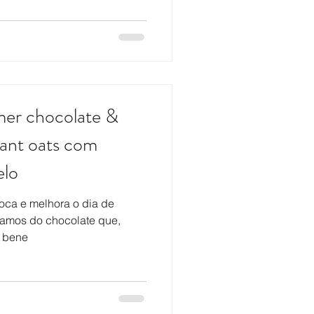
mer chocolate &
tant oats com
elo
 boca e melhora o dia de
lamos do chocolate que,
s bene