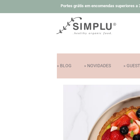
Portes grátis em encomendas superiores a 3
» BLOG
» NOVIDADES
» GUES
» COLABORAÇÕES E PRÉMIOS