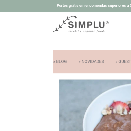
Portes grátis em encomendas superiores a 3
» BLOG
» NOVIDADES
» GUES
» COLABORAÇÕES E PRÉMIOS