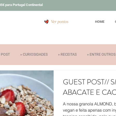
5€ para Portugal Continental
Ver pontos
HOME
T POST
» CURIOSIDADES
» RECEITAS
» ENTRE OUTROS
» PRÉMIOS
GUEST POST// 
ABACATE E CA
A nossa granola ALMOND, bi
vegan e feita apenas com ing