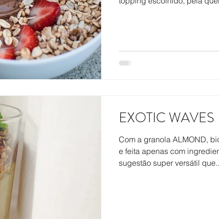
topping escolhido, pela quer
EXOTIC WAVES
Com a granola ALMOND, bio
e feita apenas com ingredie
sugestão super versátil que..