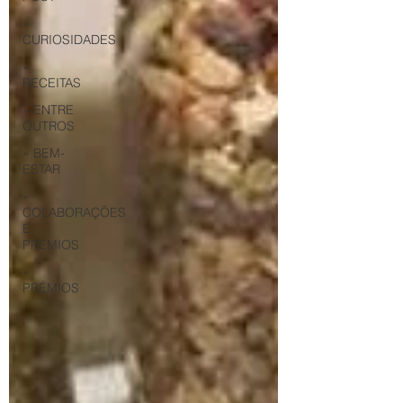
»
CURIOSIDADES
»
RECEITAS
» ENTRE
OUTROS
» BEM-
ESTAR
»
COLABORAÇÕES
E
PRÉMIOS
»
PRÉMIOS