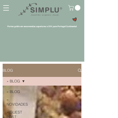
Portes grátis em encomendas superiores a 35€ para Portugal Continental
BLOG
» BLOG
» BLOG
»
NOVIDADES
» GUEST
POST